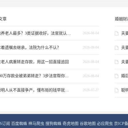
文章
婚姻财
赡养老人最多？3类证据收好，法官就认这个
夫
2026-08-04
拿着遗嘱去继承，法院为什么不认？
夫
2026-08-04
趁老人病重转走存款，用这一招直接追回
2026-08-04
300万存款全被弟弟转走？3步法官帮你查流水
婚
2026-08-04
聪明人从不直接争产，懂布局的钱早就到手了
聪
2026-07-27
SS订阅
百度蜘蛛
神马爬虫
搜狗蜘蛛
奇虎地图
谷歌地图
必应爬虫
京ICP备1