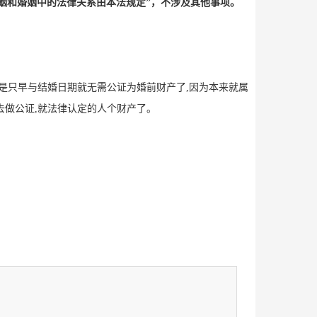
姻和婚姻中的法律关系由本法规定”，不涉及其他事项。
是只早与结婚日期就无需公证为婚前财产了,因为本来就属
去做公证,就法律认定的人个财产了。