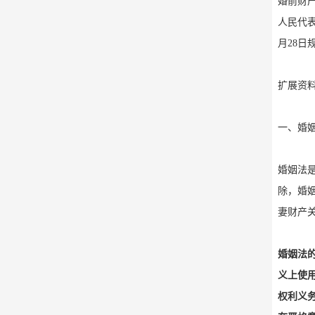
婚前财产
人民代
月28日
扩展资
一、婚
婚姻法
除，婚
妻财产
婚姻法
义上使用
权利义