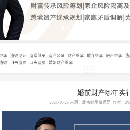
继承
遗嘱见证
遗赠继承
遗产公证
财产继承
放弃继承
房产继承
遗
遗嘱
自书遗嘱
口头遗嘱
婚姻财产继承
婚前财产哪年实
2021-10-25 来源：
北京继承律师网
作者：房