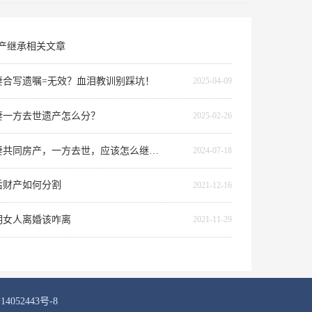
产继承相关文章
妻合写遗嘱=无效？血泪教训别踩坑！
2025-04-09
妻一方去世遗产怎么分？
2025-02-26
夫妻共同房产，一方去世，应该怎么继承？
2024-07-18
后财产如何分割
2021-12-16
明女人离婚该咋离
2021-11-29
4052443号-8