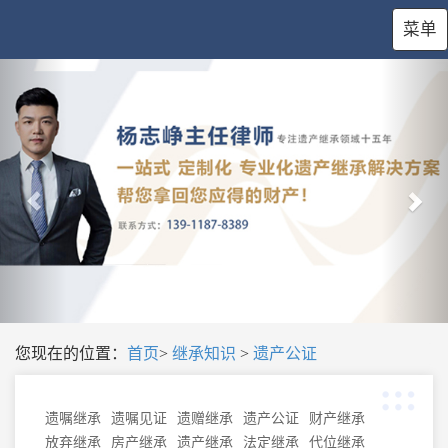
菜单
您现在的位置：
首页
>
继承知识
>
遗产公证
遗嘱继承
遗嘱见证
遗赠继承
遗产公证
财产继承
放弃继承
房产继承
遗产继承
法定继承
代位继承