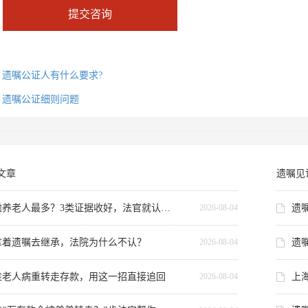
提交咨询
：
遗嘱公证人有什么要求?
：
遗嘱公证细则问题
文章
遗嘱见
赡养老人最多？3类证据收好，法官就认这个
2026-08-04
拿着遗嘱去继承，法院为什么不认？
遗
2026-08-04
趁老人病重转走存款，用这一招直接追回
上
2026-08-04