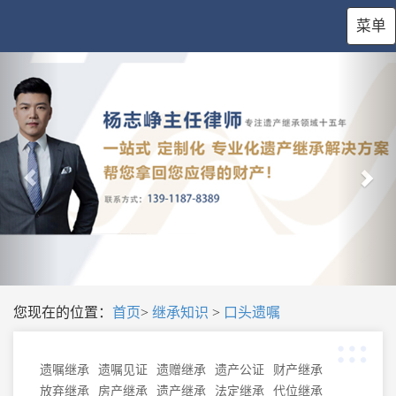
菜单
您现在的位置：
首页
>
继承知识
>
口头遗嘱
遗嘱继承
遗嘱见证
遗赠继承
遗产公证
财产继承
放弃继承
房产继承
遗产继承
法定继承
代位继承