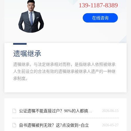
杨
139-1187-8389
志
帮
在线咨询
助
杨
过
峥
志
3950+
人，
峥，
主
获
北
好
遗嘱继承
京
任
评
诵
率
遗嘱继承，与法定继承相对而称，是指继承人依照被继承
律
盈
99%
人生前设立的合法有效的遗嘱继承被继承人遗产的一种继
以
律
承制度。
师
上
师
事
创
务
始
所
创
2026-06-15
公证遗嘱不能直接过户？90%的人都搞错了
人
始
人，
2026-05-27
自书遗嘱被判无效？这7点没做到=白立
北