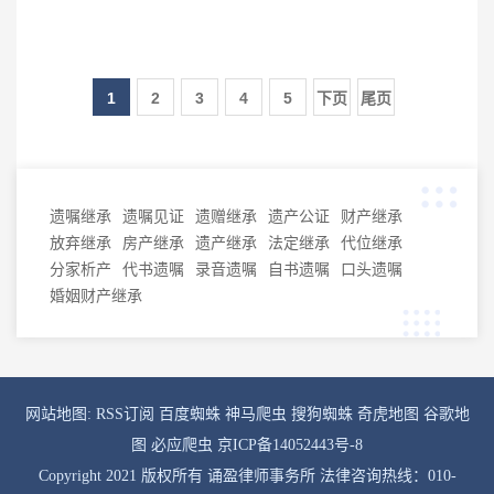
1
2
3
4
5
下页
尾页
遗嘱继承
遗嘱见证
遗赠继承
遗产公证
财产继承
放弃继承
房产继承
遗产继承
法定继承
代位继承
分家析产
代书遗嘱
录音遗嘱
自书遗嘱
口头遗嘱
婚姻财产继承
网站地图:
RSS订阅
百度蜘蛛
神马爬虫
搜狗蜘蛛
奇虎地图
谷歌地
图
必应爬虫
京ICP备14052443号-8
Copyright 2021 版权所有 诵盈律师事务所 法律咨询热线：010-