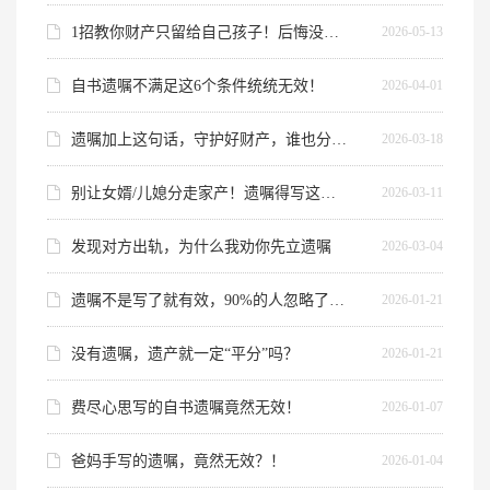
京
2026-05-13
1招教你财产只留给自己孩子！后悔没早刷到
大
学
2026-04-01
自书遗嘱不满足这6个条件统统无效！
法
学
2026-03-18
遗嘱加上这句话，守护好财产，谁也分不走
院
学
2026-03-11
别让女婿/儿媳分走家产！遗嘱得写这句话
士，
中
2026-03-04
发现对方出轨，为什么我劝你先立遗嘱
国
人
2026-01-21
遗嘱不是写了就有效，90%的人忽略了这4个坑
民
大
2026-01-21
没有遗嘱，遗产就一定“平分”吗？
学
商
2026-01-07
费尽心思写的自书遗嘱竟然无效！
学
院
2026-01-04
爸妈手写的遗嘱，竟然无效？！
硕