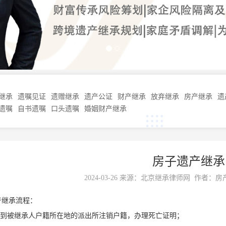
继承
遗嘱见证
遗赠继承
遗产公证
财产继承
放弃继承
房产继承
遗
遗嘱
自书遗嘱
口头遗嘱
婚姻财产继承
房子遗产继承
2024-03-26 来源：
北京继承律师网
作者：房产
产继承流程：
到被继承人户籍所在地的派出所注销户籍，办理死亡证明；