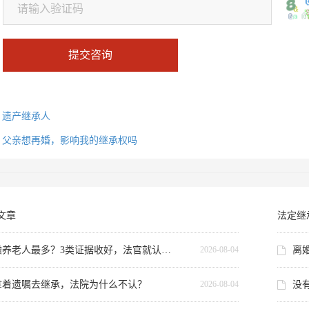
提交咨询
：
遗产继承人
：
父亲想再婚，影响我的继承权吗
文章
法定继
赡养老人最多？3类证据收好，法官就认这个
离
2026-08-04
拿着遗嘱去继承，法院为什么不认？
没
2026-08-04