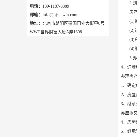
2.到
电话：
139-1187-8389
房产继
邮箱：
info@bjsuewin.com
(1)
地址：
北京市朝阳区建国门外大街甲6号
(2)
WWT世界财富大厦A座1608
(3)
(4)
3.办
4、遗
办理房
1、确
2、房
3、继
亦应提
4、房
5、继